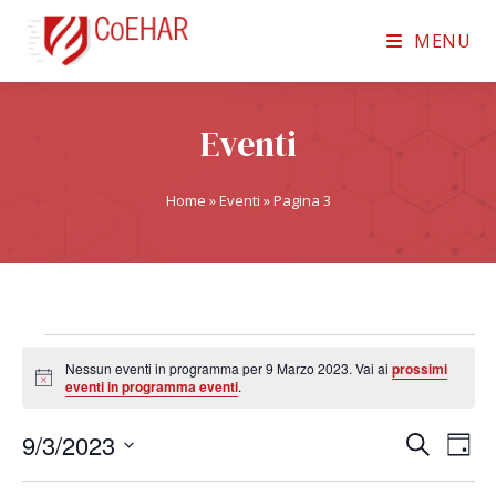
MENU
Eventi
Home
»
Eventi
»
Pagina 3
Nessun eventi in programma per 9 Marzo 2023. Vai ai
prossimi
N
eventi in programma eventi
.
o
t
9/3/2023
i
E
E
C
G
c
e
v
e
S
v
i
r