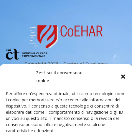
e
Copyright 2026 – Center of Excellence
for the acceleration of Harm Reduction.
Gestisci il consenso ai
Tutti i diritti riservati.
cookie
Per offrire un'esperienza ottimale, utilizziamo tecnologie come
i cookie per memorizzare e/o accedere alle informazioni del
Indirizzo email
dispositivo. Il consenso a queste tecnologie ci consentirà di
elaborare dati come il comportamento di navigazione o gli ID
univoci su questo sito. Il mancato consenso o la revoca del
Via Santa Sofia 89, 95123 Catania
consenso possono influire negativamente su alcune
caratteristiche e funzioni.
cr.coehar@unict.it