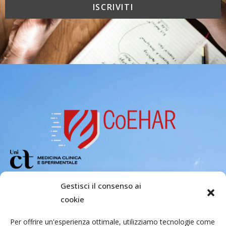
Copyright 2026 – Center of Excellence
Gestisci il consenso ai
for the acceleration of Harm Reduction.
cookie
Tutti i diritti riservati.
Per offrire un'esperienza ottimale, utilizziamo tecnologie come