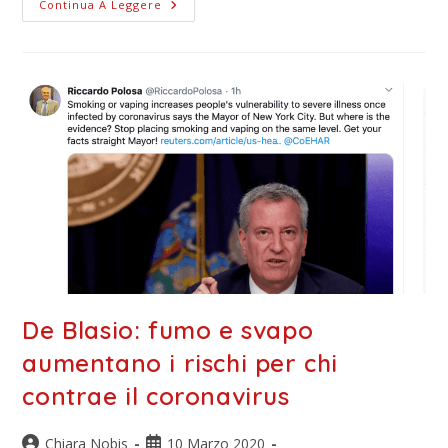
Continua A Leggere
De Blasio: fumo e svapo
aumentano i rischi per chi
contrae il coronavirus
Chiara Nobis
10 Marzo 2020