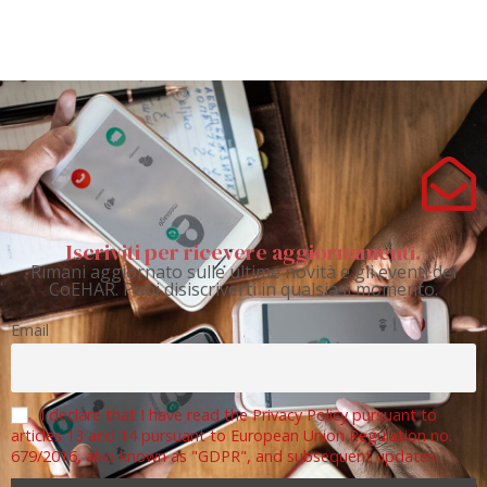
Iscriviti per ricevere aggiornamenti.
Rimani aggiornato sulle ultime novità e gli eventi del
CoEHAR. Puoi disiscriverti in qualsiasi momento.
Email
I declare that I have read the Privacy Policy pursuant to
articles 13 and 14 pursuant to European Union Regulation no.
679/2016, also known as "GDPR", and subsequent updates.