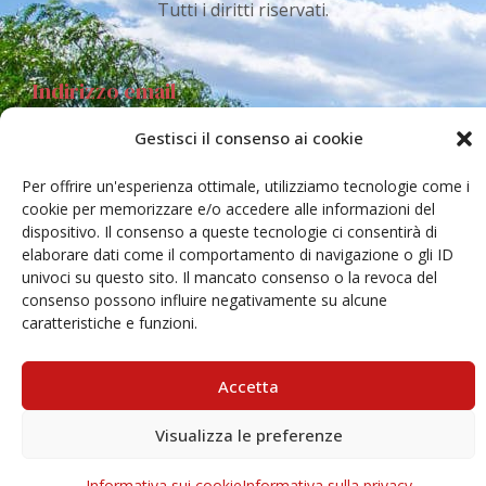
Tutti i diritti riservati.
Indirizzo email
Gestisci il consenso ai cookie
Via Santa Sofia 89, 95123 Catania
Per offrire un'esperienza ottimale, utilizziamo tecnologie come i
cr.coehar@unict.it
cookie per memorizzare e/o accedere alle informazioni del
dispositivo. Il consenso a queste tecnologie ci consentirà di
Sede legale
elaborare dati come il comportamento di navigazione o gli ID
univoci su questo sito. Il mancato consenso o la revoca del
consenso possono influire negativamente su alcune
caratteristiche e funzioni.
Via S.Sofia, 78 – 95123 Catania
Accetta
Visualizza le preferenze
Informativa sui cookie
Informativa sulla privacy