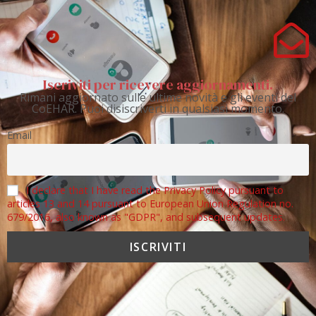
Iscriviti per ricevere aggiornamenti.
Rimani aggiornato sulle ultime novità e gli eventi del
CoEHAR. Puoi disiscriverti in qualsiasi momento.
Email
I declare that I have read the Privacy Policy pursuant to
articles 13 and 14 pursuant to European Union Regulation no.
679/2016, also known as "GDPR", and subsequent updates.