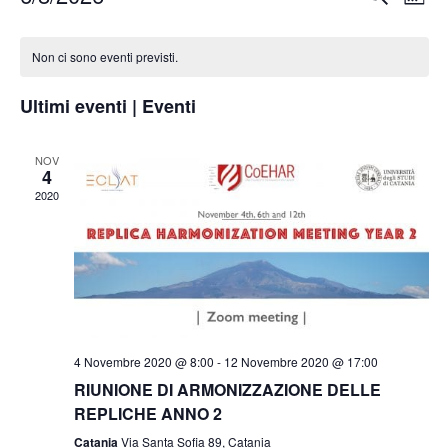
M
e
v
S
v
e
C
r
e
s
e
e
Non ci sono eventi previsti.
c
e
a
n
l
a
n
t
l
Ultimi eventi | Eventi
e
t
o
z
e
i
V
NOV
i
n
4
i
R
o
2020
d
s
n
i
a
t
a
c
r
e
l
e
N
i
a
r
a
d
o
c
v
a
4 Novembre 2020 @ 8:00
-
12 Novembre 2020 @ 17:00
d
i
a
t
RIUNIONE DI ARMONIZZAZIONE DELLE
i
g
REPLICHE ANNO 2
a
e
E
a
.
Catania
Via Santa Sofia 89, Catania