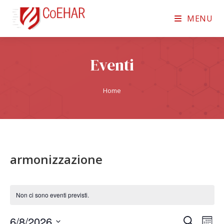
MENU
Eventi
Home
armonizzazione
Non ci sono eventi previsti.
6/8/2026
E
E
C