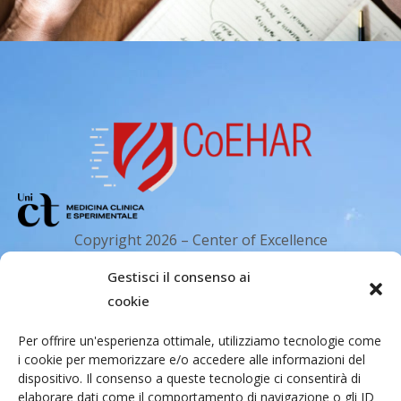
Copyright 2026 – Center of Excellence
for the acceleration of Harm Reduction.
Gestisci il consenso ai
Tutti i diritti riservati.
cookie
Per offrire un'esperienza ottimale, utilizziamo tecnologie come
Indirizzo email
i cookie per memorizzare e/o accedere alle informazioni del
dispositivo. Il consenso a queste tecnologie ci consentirà di
elaborare dati come il comportamento di navigazione o gli ID