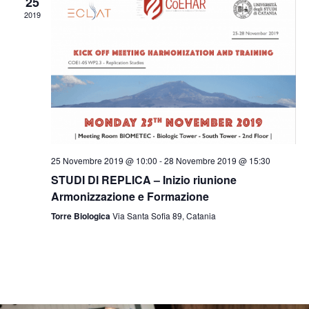
25
v
v
z
2019
i
i
e
s
o
n
n
t
t
e
e
i
N
a
25 Novembre 2019 @ 10:00
-
28 Novembre 2019 @ 15:30
v
STUDI DI REPLICA – Inizio riunione
i
Armonizzazione e Formazione
g
Torre Biologica
Via Santa Sofia 89, Catania
a
z
i
o