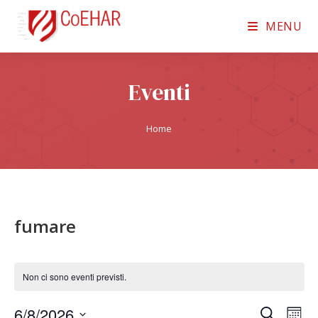
MENU
Eventi
Home
fumare
Non ci sono eventi previsti.
6/8/2026
E
E
C