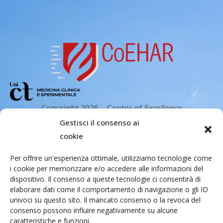
o
n
e
Copyright 2026 – Center of Excellence
for the acceleration of Harm Reduction.
Gestisci il consenso ai
Tutti i diritti riservati.
cookie
Per offrire un'esperienza ottimale, utilizziamo tecnologie come
i cookie per memorizzare e/o accedere alle informazioni del
Indirizzo email
dispositivo. Il consenso a queste tecnologie ci consentirà di
elaborare dati come il comportamento di navigazione o gli ID
univoci su questo sito. Il mancato consenso o la revoca del
Via Santa Sofia 89, 95123 Catania
consenso possono influire negativamente su alcune
caratteristiche e funzioni.
cr.coehar@unict.it