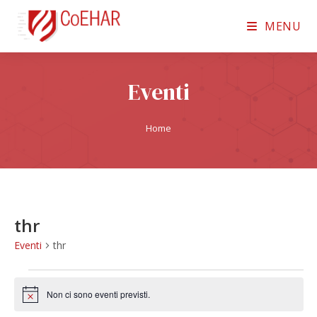
MENU
Eventi
Home
thr
Eventi
thr
Non ci sono eventi previsti.
N
o