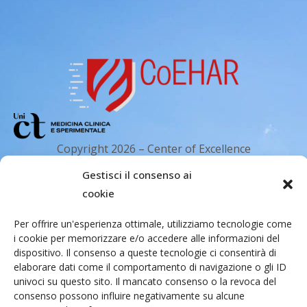
n
e
Copyright 2026 – Center of Excellence
for the acceleration of Harm Reduction.
Gestisci il consenso ai
Tutti i diritti riservati.
cookie
Per offrire un'esperienza ottimale, utilizziamo tecnologie come
Indirizzo email
i cookie per memorizzare e/o accedere alle informazioni del
dispositivo. Il consenso a queste tecnologie ci consentirà di
elaborare dati come il comportamento di navigazione o gli ID
univoci su questo sito. Il mancato consenso o la revoca del
Via Santa Sofia 89, 95123 Catania
consenso possono influire negativamente su alcune
cr.coehar@unict.it