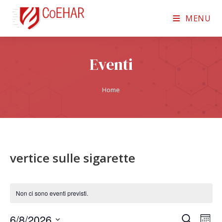
MENU
Eventi
Home
vertice sulle sigarette
Non ci sono eventi previsti.
6/8/2026
E
E
C