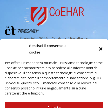
Copyright 2026 – Center of Excellence
for the acceleration of Harm Reduction.
Gestisci il consenso ai
Tutti i diritti riservati.
cookie
Per offrire un'esperienza ottimale, utilizziamo tecnologie come
i cookie per memorizzare e/o accedere alle informazioni del
Indirizzo email
dispositivo. Il consenso a queste tecnologie ci consentirà di
elaborare dati come il comportamento di navigazione o gli ID
univoci su questo sito. Il mancato consenso o la revoca del
Via Santa Sofia 89, 95123 Catania
consenso possono influire negativamente su alcune
caratteristiche e funzioni.
cr.coehar@unict.it
Sede legale
Accetta