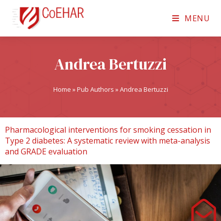
MENU
Andrea Bertuzzi
Home
»
Pub Authors
»
Andrea Bertuzzi
Pharmacological interventions for smoking cessation in
Type 2 diabetes: A systematic review with meta-analysis
and GRADE evaluation