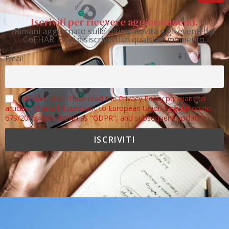
Iscriviti per ricevere aggiornamenti.
Rimani aggiornato sulle ultime novità e gli eventi del
CoEHAR. Puoi disiscriverti in qualsiasi momento.
Email
I declare that I have read the Privacy Policy pursuant to
articles 13 and 14 pursuant to European Union Regulation no.
679/2016, also known as "GDPR", and subsequent updates.