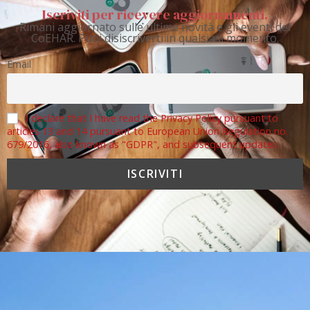
Iscriviti per ricevere aggiornamenti.
Rimani aggiornato sulle ultime novità e gli eventi del
CoEHAR. Puoi disiscriverti in qualsiasi momento.
Email
I declare that I have read the Privacy Policy pursuant to
articles 13 and 14 pursuant to European Union Regulation no.
679/2016, also known as "GDPR", and subsequent updates.