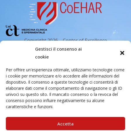
Copyright 2026 – Center of Excellence
for the acceleration of Harm Reduction.
Gestisci il consenso ai
Tutti i diritti riservati.
cookie
Per offrire un'esperienza ottimale, utilizziamo tecnologie come
i cookie per memorizzare e/o accedere alle informazioni del
Indirizzo email
dispositivo. Il consenso a queste tecnologie ci consentirà di
elaborare dati come il comportamento di navigazione o gli ID
univoci su questo sito. Il mancato consenso o la revoca del
Via Santa Sofia 89, 95123 Catania
consenso possono influire negativamente su alcune
caratteristiche e funzioni.
cr.coehar@unict.it
Sede legale
Accetta