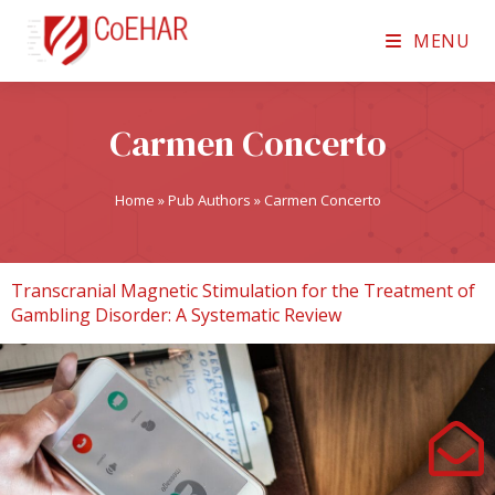
MENU
Carmen Concerto
Home
»
Pub Authors
»
Carmen Concerto
Transcranial Magnetic Stimulation for the Treatment of
Gambling Disorder: A Systematic Review