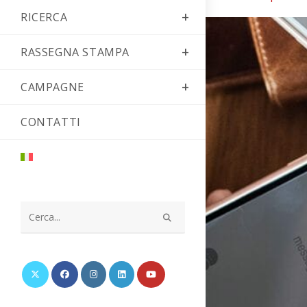
RICERCA
RASSEGNA STAMPA
CAMPAGNE
CONTATTI
Cerca
nel
sito
web