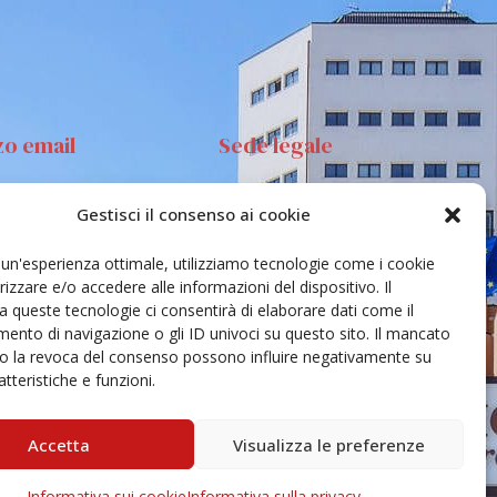
zo email
Sede legale
Gestisci il consenso ai cookie
anta Sofia 89, 95123
Via S.Sofia, 78 – 95123
ia
Catania
e un'esperienza ottimale, utilizziamo tecnologie come i cookie
ehar@unict.it
zzare e/o accedere alle informazioni del dispositivo. Il
 queste tecnologie ci consentirà di elaborare dati come il
nto di navigazione o gli ID univoci su questo sito. Il mancato
o la revoca del consenso possono influire negativamente su
tteristiche e funzioni.
Accetta
Visualizza le preferenze
Informativa sui cookie
Informativa sulla privacy