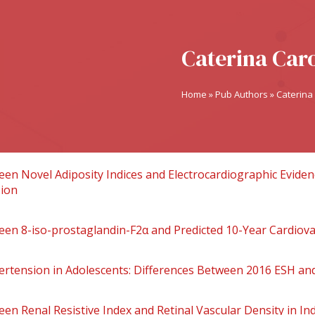
Caterina Caro
Home
»
Pub Authors
»
Caterina 
en Novel Adiposity Indices and Electrocardiographic Evidenc
sion
een 8-iso-prostaglandin-F2α and Predicted 10-Year Cardiovas
ertension in Adolescents: Differences Between 2016 ESH an
en Renal Resistive Index and Retinal Vascular Density in In