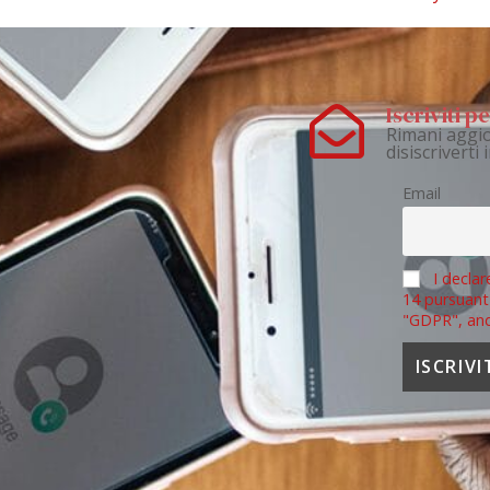
Iscriviti 
Rimani aggio
disiscriverti
Email
I declar
14 pursuant
"GDPR", an