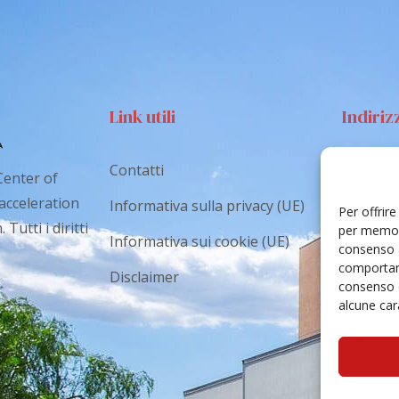
Link utili
Indiriz
Contatti
Via S
Center of
Catan
 acceleration
Informativa sulla privacy (UE)
Per offrir
Tutti i diritti
cr.co
per memori
Informativa sui cookie (UE)
consenso a
comportame
Disclaimer
consenso 
alcune cara