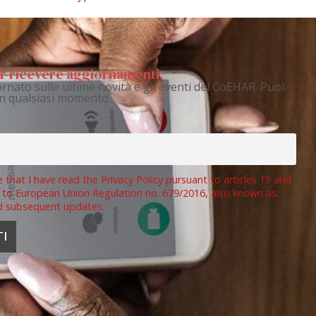
per ricevere aggiornamenti.
rnato sulle ultime novità e gli eventi del CoEHAR. Puoi
 in qualsiasi momento.
e that I have read the Privacy Policy pursuant to articles 13 and
 to European Union Regulation no. 679/2016, also known as
d subsequent updates.