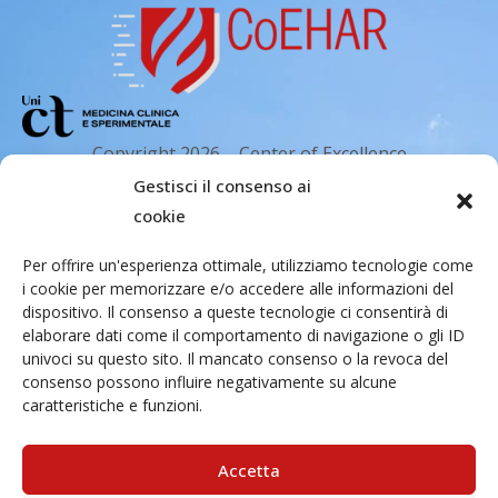
Copyright 2026 – Center of Excellence
for the acceleration of Harm Reduction.
Gestisci il consenso ai
Tutti i diritti riservati.
cookie
Per offrire un'esperienza ottimale, utilizziamo tecnologie come
i cookie per memorizzare e/o accedere alle informazioni del
Indirizzo email
dispositivo. Il consenso a queste tecnologie ci consentirà di
elaborare dati come il comportamento di navigazione o gli ID
univoci su questo sito. Il mancato consenso o la revoca del
Via Santa Sofia 89, 95123 Catania
consenso possono influire negativamente su alcune
caratteristiche e funzioni.
cr.coehar@unict.it
Sede legale
Accetta