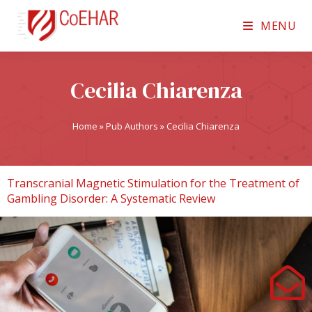
MENU
Cecilia Chiarenza
Home
»
Pub Authors
»
Cecilia Chiarenza
Transcranial Magnetic Stimulation for the Treatment of
Gambling Disorder: A Systematic Review