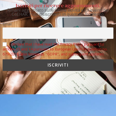
Iscriviti per ricevere aggiornamenti.
Rimani aggiornato sulle ultime novità e gli eventi del
CoEHAR. Puoi disiscriverti in qualsiasi momento.
Email
I declare that I have read the Privacy Policy pursuant to
articles 13 and 14 pursuant to European Union Regulation no.
679/2016, also known as "GDPR", and subsequent updates.