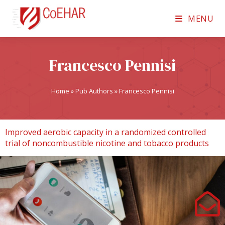
MENU
Francesco Pennisi
Home
»
Pub Authors
»
Francesco Pennisi
Improved aerobic capacity in a randomized controlled
trial of noncombustible nicotine and tobacco products