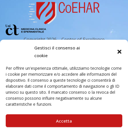
Copyright 2026 – Center of Excellence
for the acceleration of Harm Reduction.
Gestisci il consenso ai
Tutti i diritti riservati.
cookie
Per offrire un'esperienza ottimale, utilizziamo tecnologie come
i cookie per memorizzare e/o accedere alle informazioni del
Indirizzo email
dispositivo. Il consenso a queste tecnologie ci consentirà di
elaborare dati come il comportamento di navigazione o gli ID
univoci su questo sito. Il mancato consenso o la revoca del
Via Santa Sofia 89, 95123 Catania
consenso possono influire negativamente su alcune
caratteristiche e funzioni.
cr.coehar@unict.it
Sede legale
Accetta