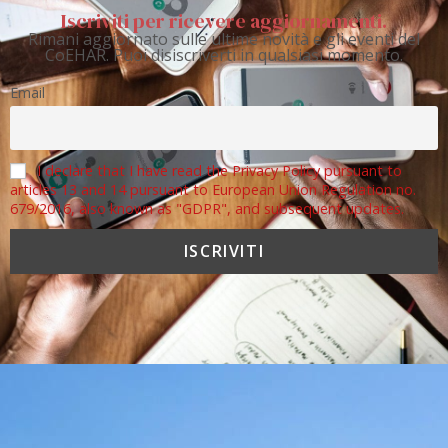
Iscriviti per ricevere aggiornamenti.
Rimani aggiornato sulle ultime novità e gli eventi del
CoEHAR. Puoi disiscriverti in qualsiasi momento.
Email
I declare that I have read the Privacy Policy pursuant to
articles 13 and 14 pursuant to European Union Regulation no.
679/2016, also known as "GDPR", and subsequent updates.