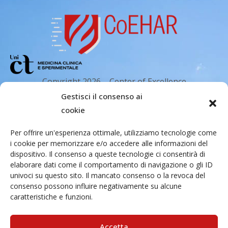
Copyright 2026 – Center of Excellence
for the acceleration of Harm Reduction.
Gestisci il consenso ai
Tutti i diritti riservati.
cookie
Per offrire un'esperienza ottimale, utilizziamo tecnologie come
i cookie per memorizzare e/o accedere alle informazioni del
Indirizzo email
dispositivo. Il consenso a queste tecnologie ci consentirà di
elaborare dati come il comportamento di navigazione o gli ID
univoci su questo sito. Il mancato consenso o la revoca del
Via Santa Sofia 89, 95123 Catania
consenso possono influire negativamente su alcune
caratteristiche e funzioni.
cr.coehar@unict.it
Sede legale
Accetta