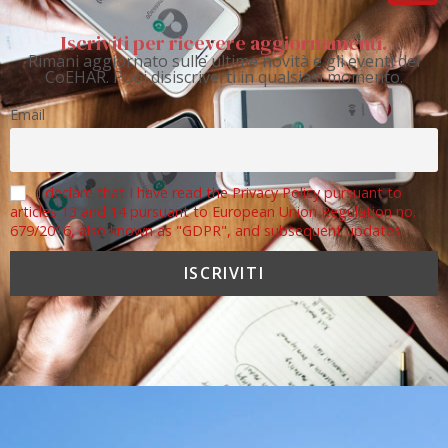
Iscriviti per ricevere aggiornamenti.
Rimani aggiornato sulle ultime novità e gli eventi del
CoEHAR. Puoi disiscriverti in qualsiasi momento.
Email
I declare that I have read the Privacy Policy pursuant to
articles 13 and 14 pursuant to European Union Regulation no.
679/2016, also known as "GDPR", and subsequent updates.