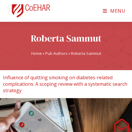
MENU
Roberta Sammut
Home
»
Pub Authors
»
Roberta Sammut
Influence of quitting smoking on diabetes-related
complications: A scoping review with a systematic search
strategy