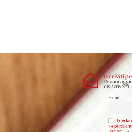
Iscriviti 
Rimani aggio
disiscriverti
Email
I declar
14 pursuant
"GDPR", an