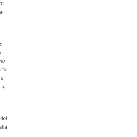
ti
ai
ne
o
ema
ncia
il
 di
 del
ella