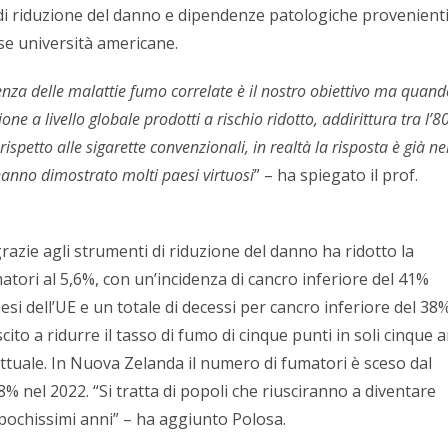
di riduzione del danno e dipendenze patologiche provenient
ose università americane.
enza delle malattie fumo correlate è il nostro obiettivo ma quan
ne a livello globale prodotti a rischio ridotto, addirittura tra l’8
ispetto alle sigarette convenzionali, in realtà la risposta è già ne
nno dimostrato molti paesi virtuosi
” – ha spiegato il prof.
 grazie agli strumenti di riduzione del danno ha ridotto la
atori al 5,6%, con un’incidenza di cancro inferiore del 41%
aesi dell’UE e un totale di decessi per cancro inferiore del 38%.
ito a ridurre il tasso di fumo di cinque punti in soli cinque a
ttuale. In Nuova Zelanda il numero di fumatori è sceso dal
8% nel 2022. “Si tratta di popoli che riusciranno a diventare
pochissimi anni” – ha aggiunto Polosa.