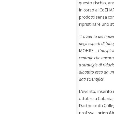
questo rischio, an
in corso al CoEHA
prodotti senza com
ripristinare uno s
“
L’avvento dei nuov
degli esperti di tab
MOHRE –
L’auspici
centrale che ancora 
a strategie di riduz
dibattito esca da u
dati scientifici
”.
L’evento, inserito
ottobre a Catania,
Darthmouth Colleg
prof.ssa
Lorien A