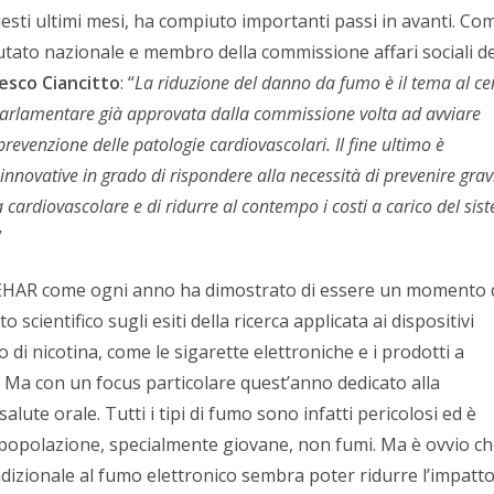
questi ultimi mesi, ha compiuto importanti passi in avanti. Co
utato nazionale e membro della commissione affari sociali de
esco Ciancitto
: “
La riduzione del danno da fumo è il tema al ce
parlamentare già approvata dalla commissione volta ad avviare
 prevenzione delle patologie cardiovascolari. Il fine ultimo è
 innovative in grado di rispondere alla necessità di prevenire grav
 cardiovascolare e di ridurre al contempo i costi a carico del sis
”
EHAR come ogni anno ha dimostrato di essere un momento 
o scientifico sugli esiti della ricerca applicata ai dispositivi
cio di nicotina, come le sigarette elettroniche e i prodotti a
. Ma con un focus particolare quest’anno dedicato alla
alute orale. Tutti i tipi di fumo sono infatti pericolosi ed è
 popolazione, specialmente giovane, non fumi. Ma è ovvio ch
dizionale al fumo elettronico sembra poter ridurre l’impatto