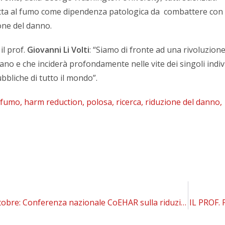
otta al fumo come dipendenza patologica da combattere con
ione del danno.
il prof.
Giovanni Li Volti
: “Siamo di fronte ad una rivoluzion
tano e che inciderà profondamente nelle vite dei singoli indiv
ubbliche di tutto il mondo”.
fumo
,
harm reduction
,
polosa
,
ricerca
,
riduzione del danno
,
Catania, 30 ottobre: Conferenza nazionale CoEHAR sulla riduzione del danno
IL PROF.