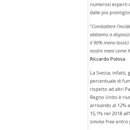
numerosi esperti 
dalle più prestigi
“
Combattere l’incid
abbiamo a disposizio
il 90% meno tossici r
nostre mani come ha
Riccardo Polosa
.
La Svezia, infatti,
percentuale di fum
rispetto ad altri P
Regno Unito è riusc
arrivando al 12% a
15,1% nel 2018 all’
smoke free entro 