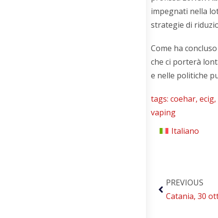
impegnati nella l
strategie di riduz
Come ha concluso 
che ci porterà lon
e nelle politiche p
tags:
coehar
,
ecig
,
vaping
Italiano
PREVIOUS