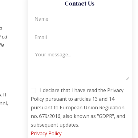
Contact Us
i
do
0 ed
lle
I declare that I have read the Privacy
 Il
Policy pursuant to articles 13 and 14
nni,
pursuant to European Union Regulation
no. 679/2016, also known as "GDPR", and
subsequent updates.
Privacy Policy