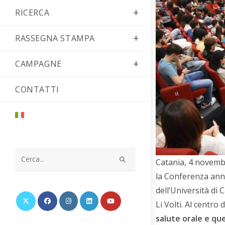
RICERCA
RASSEGNA STAMPA
CAMPAGNE
CONTATTI
Catania, 4 novembr
Cerca
la Conferenza ann
nel
dell’Università di 
sito
web
Li Volti. Al centro
salute orale e qu