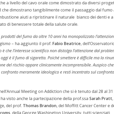
che a livello del cavo orale come dimostrato da diversi proget
R che dimostrano tangibilmente come il passaggio dal fumo 
bustione aiuti a ripristinare il naturale bianco dei denti e a
tato di benessere totale della salute orale.
i prodotti del fumo da oltre 10 anni ha monopolizzato l’attenzio
agismo
– ha aggiunto il prof.
Fabio Beatrice
, dell’Osservatori
o è che l’interesse scientifico non distolga l’attenzione dal probl
oggi è il fumo di sigaretta. Poiché smettere è difficile ma la rinu
ione del rischio appare clinicamente incomprensibile. Auspico che 
n confronto meramente ideologico e resti incentrato sul confronto
 nell’Annual Meeting on Addiction che si è tenuto dal 28 al 31
 ha visto anche la partecipazione della prof.ssa
Sarah Pratt
,
e, del prof.
Thomas Brandon
, del Moffitt Cancer Center e d
broms
, della George Washington University, tutti scienziati