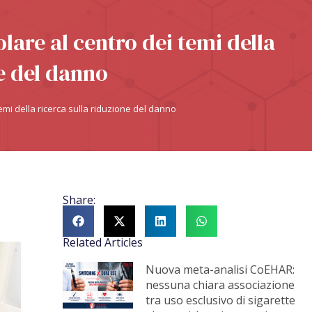
lare al centro dei temi della
ne del danno
emi della ricerca sulla riduzione del danno
Share:
Related Articles
Nuova meta-analisi CoEHAR:
nessuna chiara associazione
tra uso esclusivo di sigarette