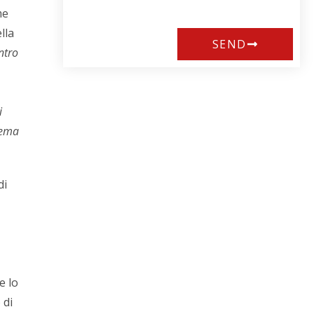
me
lla
SEND
ntro
i
tema
di
e lo
 di