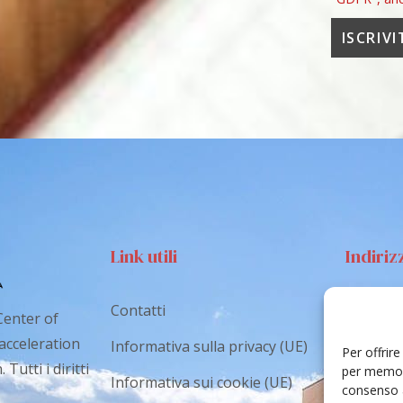
Link utili
Indiriz
Contatti
Via S
Center of
Catan
 acceleration
Informativa sulla privacy (UE)
Per offrir
Tutti i diritti
cr.co
per memori
Informativa sui cookie (UE)
consenso a