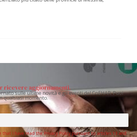
per ricevere aggiornamenti.
rnato sulle ultime novità e gli eventi del CoEHAR. Puoi
 in qualsiasi momento.
e that I have read the Privacy Policy pursuant to articles 13 and