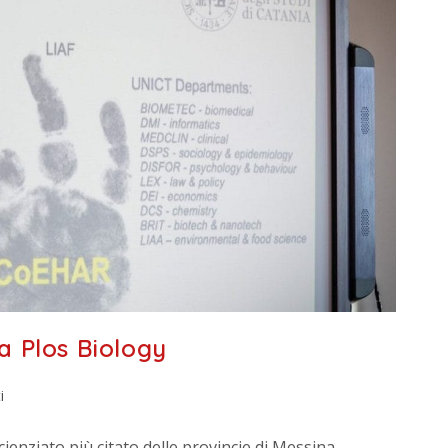
ta Plos Biology
i
scienziato più citato delle provincie di Messina,