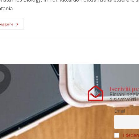
atania
Leggere
Iscriviti 
Rimani aggio
disiscriverti
Email
I declar