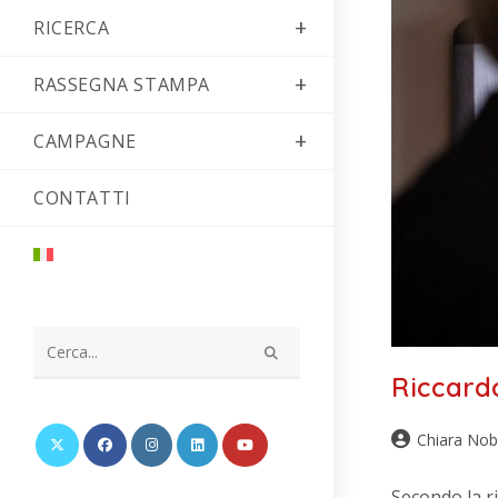
RICERCA
RASSEGNA STAMPA
CAMPAGNE
CONTATTI
Cerca
Riccardo
nel
sito
Chiara Nob
web
Secondo la ri