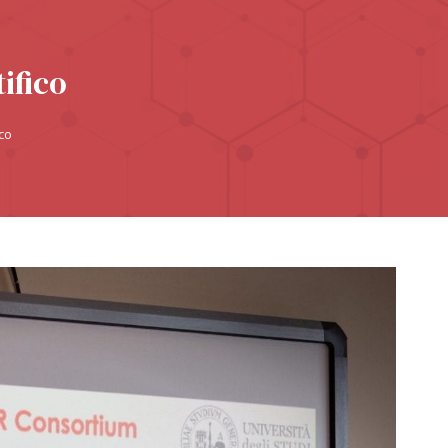
ifico
co