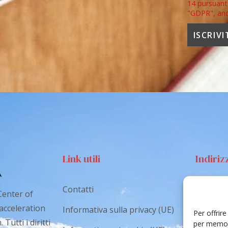
14 pursuant
"GDPR", an
Link utili
Indiriz
Contatti
Via S
Center of
Catan
 acceleration
Informativa sulla privacy (UE)
Per offrir
Tutti i diritti
cr.co
per memori