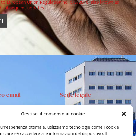
 to European Union Regulation no. 679/2016, also known as
d subsequent updates.
zo email
Sede legale
Gestisci il consenso ai cookie
anta Sofia 89, 95123
Via S.Sofia, 78 – 95123
ia
Catania
e un'esperienza ottimale, utilizziamo tecnologie come i cookie
ehar@unict.it
zzare e/o accedere alle informazioni del dispositivo. Il