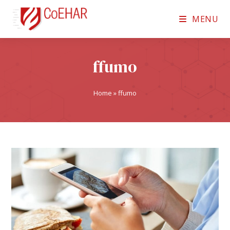
MENU
ffumo
Home
»
ffumo