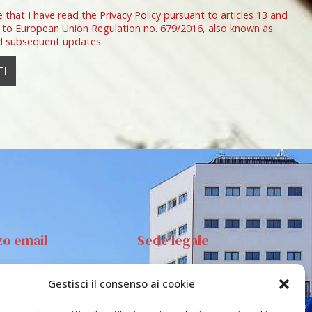
e that I have read the Privacy Policy pursuant to articles 13 and
 to European Union Regulation no. 679/2016, also known as
d subsequent updates.
zo email
Sede legale
Gestisci il consenso ai cookie
anta Sofia 89, 95123
Via S.Sofia, 78 – 95123
ia
Catania