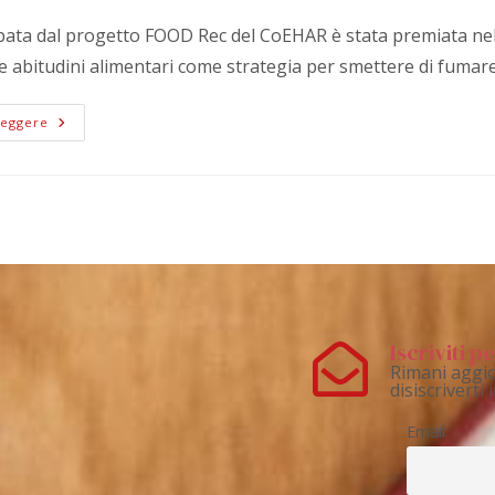
pata dal progetto FOOD Rec del CoEHAR è stata premiata nel
e abitudini alimentari come strategia per smettere di fumare
Leggere
Iscriviti 
Rimani aggio
disiscriverti
Email