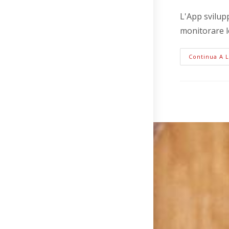
L'App svilup
monitorare l
Continua A 