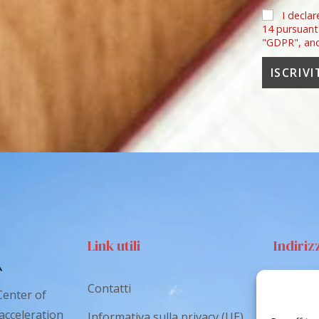
I declar
14 pursuant
"GDPR", an
Link utili
Indiriz
Contatti
Via S
Center of
Catan
 acceleration
Informativa sulla privacy (UE)