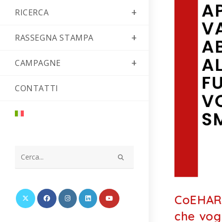
RICERCA
RASSEGNA STAMPA
CAMPAGNE
CONTATTI
Cerca
nel
sito
CoEHAR 
web
che vog