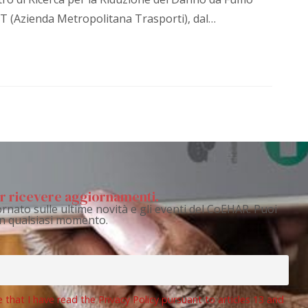
AMT (Azienda Metropolitana Trasporti), dal…
per ricevere aggiornamenti.
rnato sulle ultime novità e gli eventi del CoEHAR. Puoi
 in qualsiasi momento.
e that I have read the Privacy Policy pursuant to articles 13 and