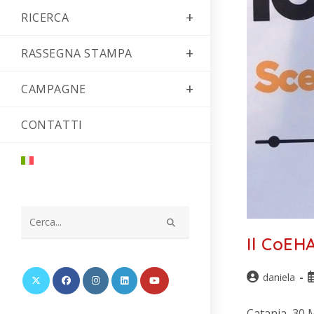
RICERCA
RASSEGNA STAMPA
CAMPAGNE
CONTATTI
Cerca
Il CoEH
nel
sito
daniela
web
Catania, 30 