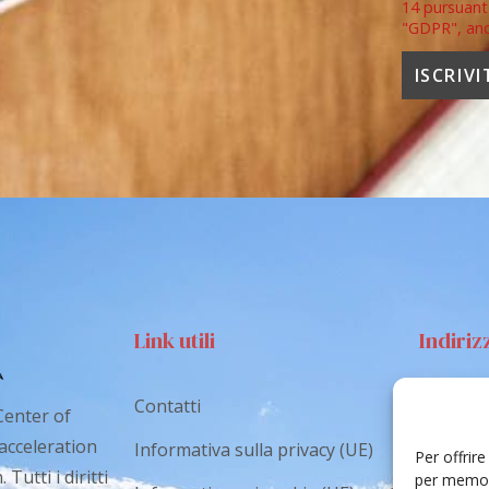
14 pursuant
"GDPR", an
Link utili
Indiriz
Contatti
Via S
Center of
Catan
 acceleration
Informativa sulla privacy (UE)
Per offrir
Tutti i diritti
cr.co
per memori