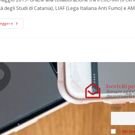
tà degli Studi di Catania), LIAF (Lega Italiana Anti Fumo) e 
Leggere
Iscriviti 
Rimani aggio
disiscriverti
Email
I declar