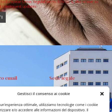
 to European Union Regulation no. 679/2016, also known as
d subsequent updates.
zo email
Sede legale
Gestisci il consenso ai cookie
anta Sofia 89, 95123
Via S.Sofia, 78 – 95123
ia
Catania
e un'esperienza ottimale, utilizziamo tecnologie come i cookie
ehar@unict.it
zzare e/o accedere alle informazioni del dispositivo. Il