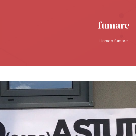
fumare
Home
»
fumare