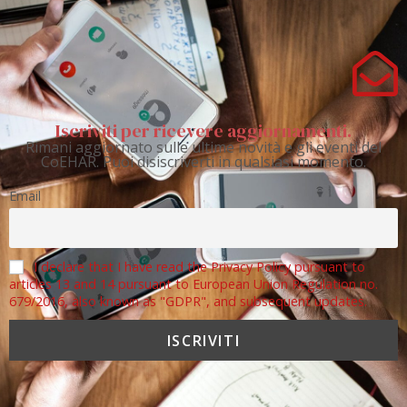
Iscriviti per ricevere aggiornamenti.
Rimani aggiornato sulle ultime novità e gli eventi del
CoEHAR. Puoi disiscriverti in qualsiasi momento.
Email
I declare that I have read the Privacy Policy pursuant to
articles 13 and 14 pursuant to European Union Regulation no.
679/2016, also known as "GDPR", and subsequent updates.