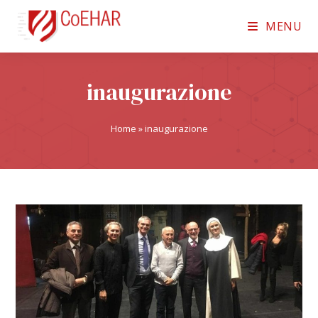
MENU
inaugurazione
Home
»
inaugurazione