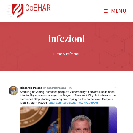
MENU
infezioni
Home
»
infezioni