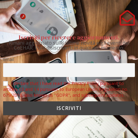
Iscriviti per ricevere aggiornamenti.
Rimani aggiornato sulle ultime novità e gli eventi del
CoEHAR. Puoi disiscriverti in qualsiasi momento.
Email
I declare that I have read the Privacy Policy pursuant to
articles 13 and 14 pursuant to European Union Regulation no.
679/2016, also known as "GDPR", and subsequent updates.