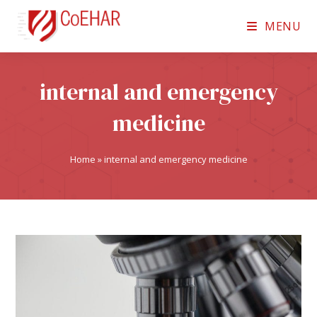
MENU
internal and emergency
medicine
Home
»
internal and emergency medicine