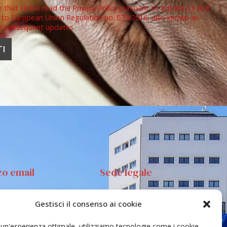
e that I have read the Privacy Policy pursuant to articles 13 and
 to European Union Regulation no. 679/2016, also known as
d subsequent updates.
zo email
Sede legale
Gestisci il consenso ai cookie
anta Sofia 89, 95123
Via S.Sofia, 78 – 95123
ia
Catania
e un'esperienza ottimale, utilizziamo tecnologie come i cookie