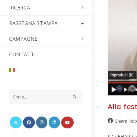
RICERCA
RASSEGNA STAMPA
CAMPAGNE
CONTATTI
Cerca
Alla fes
nel
sito
Chiara Nob
web
Il CoEHAR ha