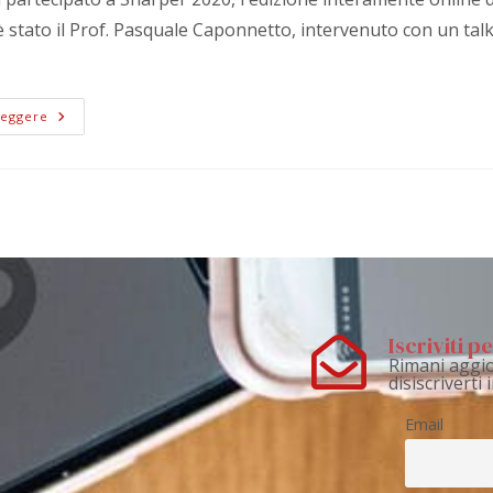
 è stato il Prof. Pasquale Caponnetto, intervenuto con un ta
Leggere
Iscriviti 
Rimani aggio
disiscriverti
Email