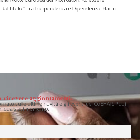
lk dal titolo "Tra Indipendenza e Dipendenza: Harm
per ricevere aggiornamenti.
rnato sulle ultime novità e gli eventi del CoEHAR. Puoi
 in qualsiasi momento.