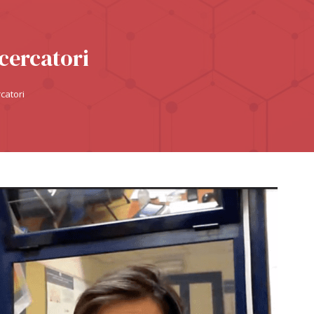
icercatori
catori