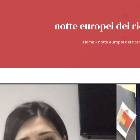
notte europei dei r
Home
»
notte europei dei ricer