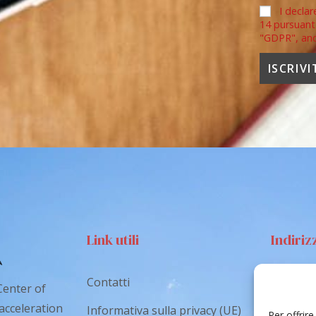
I declar
14 pursuant
"GDPR", an
Link utili
Indiriz
Contatti
Via S
Center of
Catan
 acceleration
Informativa sulla privacy (UE)
Per offrir