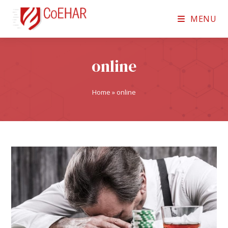
MENU
online
Home
»
online