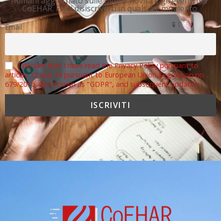
Rimani aggiornato sulle ultime novità e gli eventi del
CoEHAR. Puoi disiscriverti in qualsiasi momento.
Email
I declare that I have read the Privacy Policy pursuant to
articles 13 and 14 pursuant to European Union Regulation no.
679/2016, also known as "GDPR", and subsequent updates.