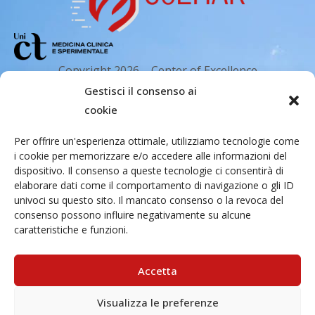
Copyright 2026 – Center of Excellence
for the acceleration of Harm Reduction.
Gestisci il consenso ai
Tutti i diritti riservati.
cookie
Per offrire un'esperienza ottimale, utilizziamo tecnologie come
i cookie per memorizzare e/o accedere alle informazioni del
Indirizzo email
dispositivo. Il consenso a queste tecnologie ci consentirà di
elaborare dati come il comportamento di navigazione o gli ID
univoci su questo sito. Il mancato consenso o la revoca del
Via Santa Sofia 89, 95123 Catania
consenso possono influire negativamente su alcune
cr.coehar@unict.it
caratteristiche e funzioni.
Sede legale
Accetta
Visualizza le preferenze
Via S.Sofia, 78 – 95123 Catania