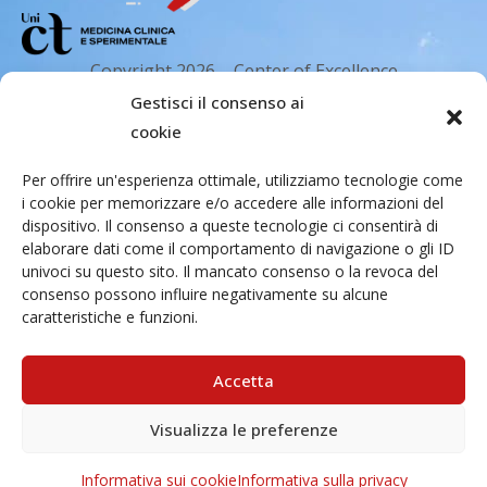
Copyright 2026 – Center of Excellence
for the acceleration of Harm Reduction.
Gestisci il consenso ai
Tutti i diritti riservati.
cookie
Per offrire un'esperienza ottimale, utilizziamo tecnologie come
i cookie per memorizzare e/o accedere alle informazioni del
Indirizzo email
dispositivo. Il consenso a queste tecnologie ci consentirà di
elaborare dati come il comportamento di navigazione o gli ID
univoci su questo sito. Il mancato consenso o la revoca del
Via Santa Sofia 89, 95123 Catania
consenso possono influire negativamente su alcune
cr.coehar@unict.it
caratteristiche e funzioni.
Sede legale
Accetta
Visualizza le preferenze
Via S.Sofia, 78 – 95123 Catania
Informativa sui cookie
Informativa sulla privacy