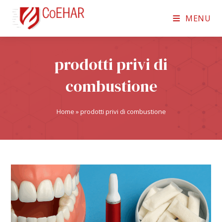
MENU
prodotti privi di
combustione
Home
»
prodotti privi di combustione