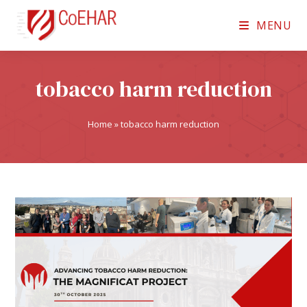
MENU
tobacco harm reduction
Home
»
tobacco harm reduction