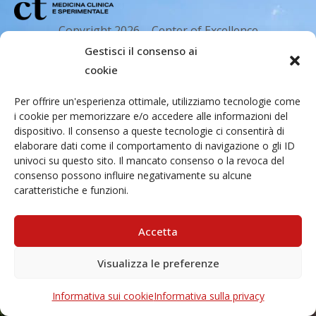
Copyright 2026 – Center of Excellence
for the acceleration of Harm Reduction.
Gestisci il consenso ai
Tutti i diritti riservati.
cookie
Per offrire un'esperienza ottimale, utilizziamo tecnologie come
i cookie per memorizzare e/o accedere alle informazioni del
Indirizzo email
dispositivo. Il consenso a queste tecnologie ci consentirà di
elaborare dati come il comportamento di navigazione o gli ID
univoci su questo sito. Il mancato consenso o la revoca del
Via Santa Sofia 89, 95123 Catania
consenso possono influire negativamente su alcune
caratteristiche e funzioni.
cr.coehar@unict.it
Sede legale
Accetta
Visualizza le preferenze
Via S.Sofia, 78 – 95123 Catania
Informativa sui cookie
Informativa sulla privacy