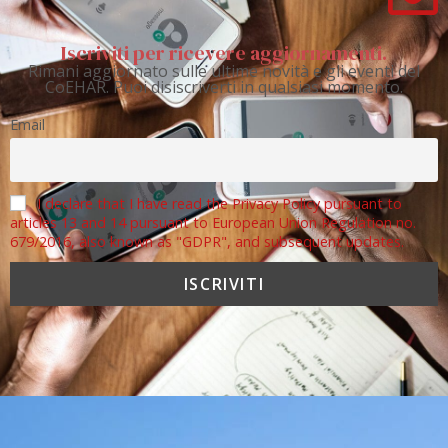
Iscriviti per ricevere aggiornamenti.
Rimani aggiornato sulle ultime novità e gli eventi del
CoEHAR. Puoi disiscriverti in qualsiasi momento.
Email
I declare that I have read the Privacy Policy pursuant to
articles 13 and 14 pursuant to European Union Regulation no.
679/2016, also known as "GDPR", and subsequent updates.