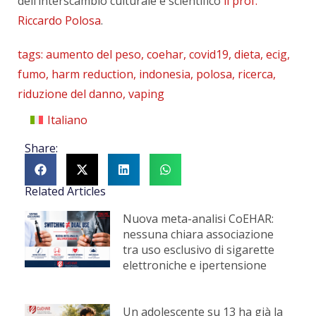
dell’interscambio culturale e scientifico
il prof.
Riccardo Polosa
.
tags:
aumento del peso
,
coehar
,
covid19
,
dieta
,
ecig
,
fumo
,
harm reduction
,
indonesia
,
polosa
,
ricerca
,
riduzione del danno
,
vaping
Italiano
Share:
Related Articles
Nuova meta-analisi CoEHAR:
nessuna chiara associazione
tra uso esclusivo di sigarette
elettroniche e ipertensione
Un adolescente su 13 ha già la