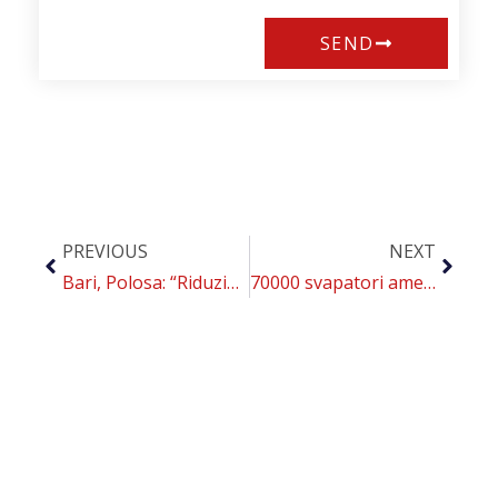
SEND
PREVIOUS
NEXT
Bari, Polosa: “Riduzione del rischio per combattere aterosclerosi”
70000 svapatori americani testimoniano che gli aromi per e-cig più dolci aiutano a smettere e impediscono le ricadute