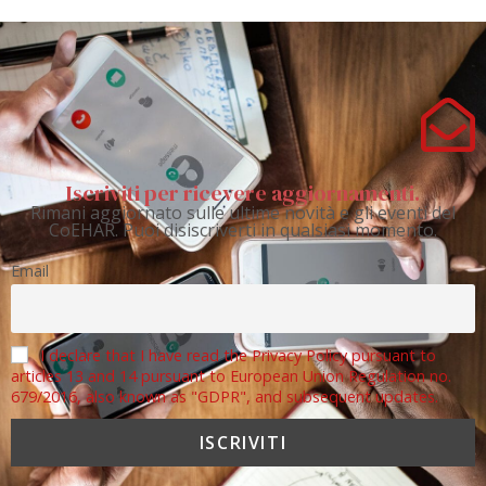
Iscriviti per ricevere aggiornamenti.
Rimani aggiornato sulle ultime novità e gli eventi del
CoEHAR. Puoi disiscriverti in qualsiasi momento.
Email
I declare that I have read the Privacy Policy pursuant to
articles 13 and 14 pursuant to European Union Regulation no.
679/2016, also known as "GDPR", and subsequent updates.