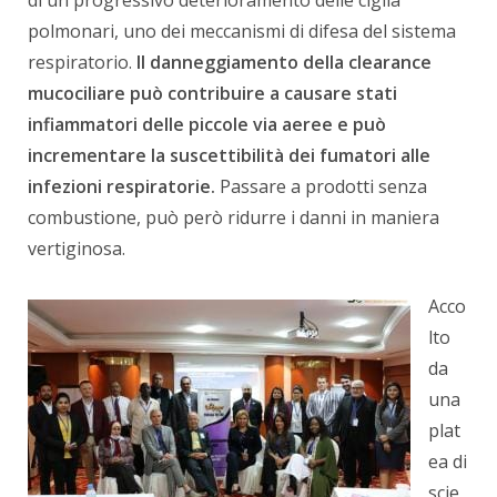
di un progressivo deterioramento delle ciglia
polmonari, uno dei meccanismi di difesa del sistema
respiratorio.
Il danneggiamento della clearance
mucociliare può contribuire a causare stati
infiammatori delle piccole via aeree e può
incrementare la suscettibilità dei fumatori alle
infezioni respiratorie.
Passare a prodotti senza
combustione, può però ridurre i danni in maniera
vertiginosa.
Acco
lto
da
una
plat
ea di
scie