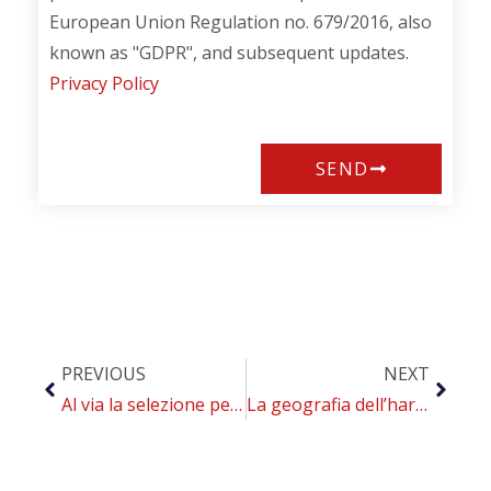
European Union Regulation no. 679/2016, also
known as "GDPR", and subsequent updates.
Privacy Policy
SEND
PREVIOUS
NEXT
Al via la selezione per il Master Universitario “Smoking cessation e Harm reduction” targato CoEHAR
La geografia dell’harm reduction: snus e tabacco da mastico sono ampiamente diffusi a livello mondiale, ma la letteratura è incompleta e potenzialmente disinformante