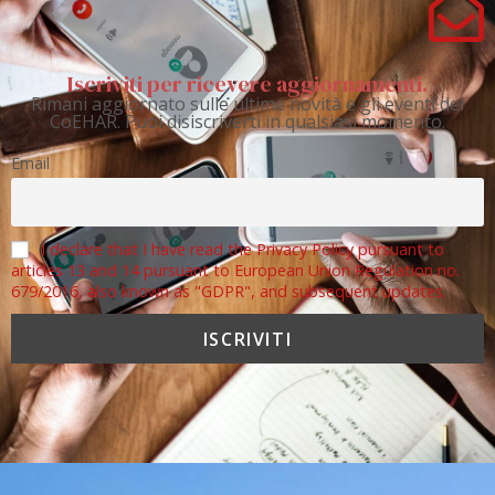
Iscriviti per ricevere aggiornamenti.
Rimani aggiornato sulle ultime novità e gli eventi del
CoEHAR. Puoi disiscriverti in qualsiasi momento.
Email
I declare that I have read the Privacy Policy pursuant to
articles 13 and 14 pursuant to European Union Regulation no.
679/2016, also known as "GDPR", and subsequent updates.