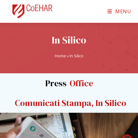
MENU
In Silico
Home
»
In Silico
Press
Office
Comunicati Stampa
,
In Silico