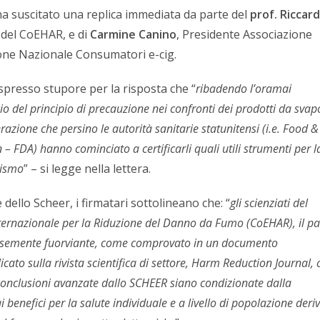
a suscitato una replica immediata da parte del
prof. Riccar
 del CoEHAR, e di
Carmine Canino
, Presidente Associazione
ione Nazionale Consumatori e-cig.
presso stupore per la risposta che “
ribadendo l’oramai
 del principio di precauzione nei confronti dei prodotti da svap
razione che persino le autorità sanitarie statunitensi (i.e. Food &
– FDA) hanno cominciato a certificarli quali utili strumenti per l
gismo
” – si legge nella lettera.
 dello Scheer, i firmatari sottolineano che: “
gli scienziati del
nternazionale per la Riduzione del Danno da Fumo (CoEHAR), il pa
esemente fuorviante, come comprovato in un documento
ato sulla rivista scientifica di settore, Harm Reduction Journal, 
conclusioni avanzate dallo SCHEER siano condizionate dalla
i benefici per la salute individuale e a livello di popolazione deri