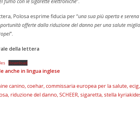
el fumo con le sigarette elettroniche
”.
ttera, Polosa esprime fiducia per “
una sua più aperta e serena
pportunità offerte dalla riduzione del danno per una salute migli
uropei
”.
rale della lettera
des
Download
le anche in lingua inglese
ine canino
,
coehar
,
commissaria europea per la salute
,
ecig
,
losa
,
riduzione del danno
,
SCHEER
,
sigaretta
,
stella kyriakide