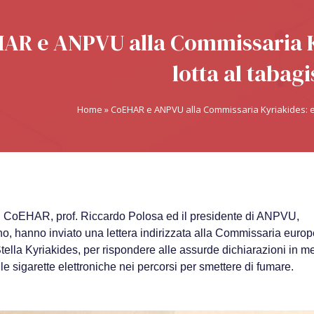
AR e ANPVU alla Commissaria Kyr
lotta al tabag
Home
»
CoEHAR e ANPVU alla Commissaria Kyriakides: ecig
el CoEHAR, prof. Riccardo Polosa ed il presidente di ANPVU,
, hanno inviato una lettera indirizzata alla Commissaria euro
Stella Kyriakides, per rispondere alle assurde dichiarazioni in me
elle sigarette elettroniche nei percorsi per smettere di fumare.