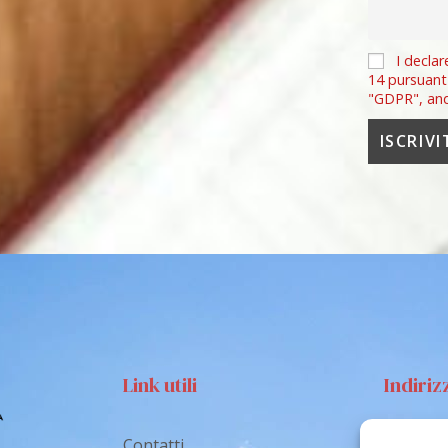
I declar
14 pursuant
"GDPR", an
Link utili
Indiriz
Contatti