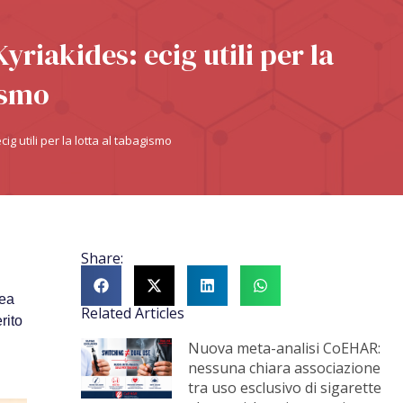
iakides: ecig utili per la
ismo
 utili per la lotta al tabagismo
Share:
pea
Related Articles
rito
Nuova meta-analisi CoEHAR:
nessuna chiara associazione
tra uso esclusivo di sigarette