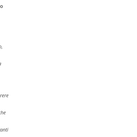
do
o,
a
rere
che
vanti