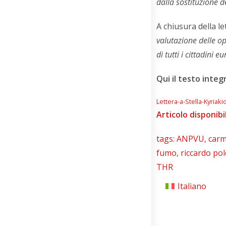
dalla sostituzione d
A chiusura della le
valutazione delle o
di tutti i cittadini e
Qui il testo integ
Lettera-a-Stella-Kyriaki
Articolo disponibi
tags:
ANPVU
,
carm
fumo
,
riccardo po
THR
Italiano