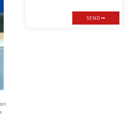
SEND
ori
e