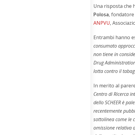
Una risposta che h
Polosa
, fondatore
ANPVU
, Associaz
Entrambi hanno es
consumato approccio
non tiene in conside
Drug Administration 
lotta contro il taba
In merito al parere
Centro di Ricerca i
dello SCHEER è pal
recentemente pubblic
sottolinea come le 
omissione relativa a