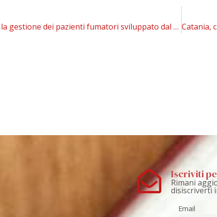
Algoritmo per la gestione dei pazienti fumatori sviluppato dal COEHAR in collaborazione con i giganti della pneumologia mondiale￼
Iscriviti 
Rimani aggio
disiscriverti
Email