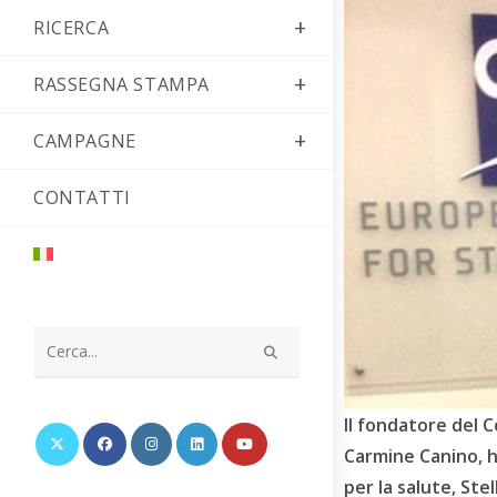
RICERCA
RASSEGNA STAMPA
CAMPAGNE
CONTATTI
Cerca
nel
sito
Il fondatore del 
web
Carmine Canino, h
per la salute, Ste