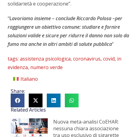
solidarietà e cooperazione”.
“
L
avoriamo insieme
– conclude Riccardo Polosa –
per
raggiungere un obiettivo comune: studiare e fornire
soluzioni valide e sicure per ridurre il danno non solo da
fumo ma anche in altri ambiti di salute pubblica
”
tags:
assistenza psicologica
,
coronavirus
,
covid
,
in
evidenza
,
numero verde
Italiano
Share:
Related Articles
Nuova meta-analisi CoEHAR:
nessuna chiara associazione
tra uso esclusivo di sigarette