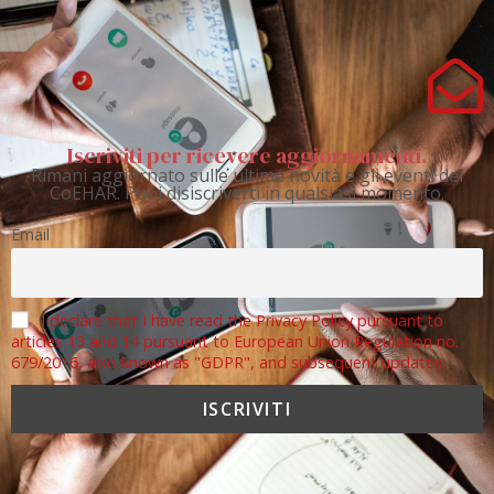
Iscriviti per ricevere aggiornamenti.
Rimani aggiornato sulle ultime novità e gli eventi del
CoEHAR. Puoi disiscriverti in qualsiasi momento.
Email
I declare that I have read the Privacy Policy pursuant to
articles 13 and 14 pursuant to European Union Regulation no.
679/2016, also known as "GDPR", and subsequent updates.