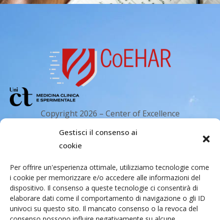
Copyright 2026 – Center of Excellence
for the acceleration of Harm Reduction.
Gestisci il consenso ai
Tutti i diritti riservati.
cookie
Per offrire un'esperienza ottimale, utilizziamo tecnologie come
Indirizzo email
i cookie per memorizzare e/o accedere alle informazioni del
dispositivo. Il consenso a queste tecnologie ci consentirà di
elaborare dati come il comportamento di navigazione o gli ID
Via Santa Sofia 89, 95123 Catania
univoci su questo sito. Il mancato consenso o la revoca del
consenso possono influire negativamente su alcune