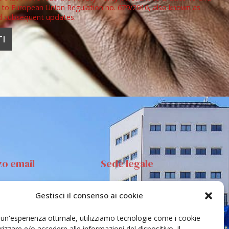
 to European Union Regulation no. 679/2016, also known as
d subsequent updates.
zo email
Sede legale
Gestisci il consenso ai cookie
anta Sofia 89, 95123
Via S.Sofia, 78 – 95123
ia
Catania
e un'esperienza ottimale, utilizziamo tecnologie come i cookie
ehar@unict.it
zzare e/o accedere alle informazioni del dispositivo. Il