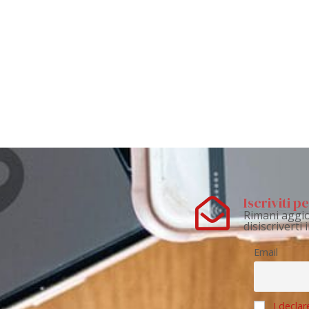
Iscriviti 
Rimani aggio
disiscriverti
Email
I declar