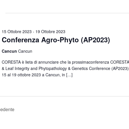
S
e
l
e
15 Ottobre 2023
-
19 Ottobre 2023
z
Conferenza Agro-Phyto (AP2023)
i
Cancun
Cancun
o
n
CORESTA è lieta di annunciare che la prossimaconferenza COREST
& Leaf Integrity and Phytopathology & Genetics Conference (AP2023) s
a
15 al 19 ottobre 2023 a Cancun, in […]
l
a
d
a
t
cedente
a
.