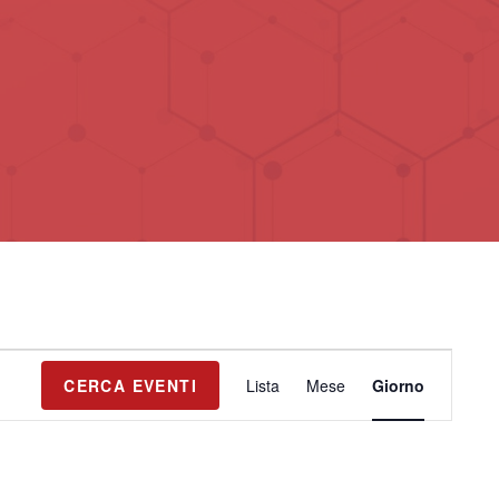
E
CERCA EVENTI
Lista
Mese
Giorno
v
e
n
t