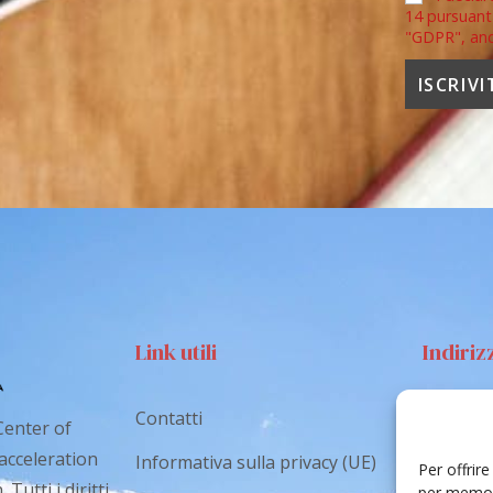
14 pursuant
"GDPR", an
Link utili
Indiriz
Contatti
Via S
Center of
Catan
 acceleration
Informativa sulla privacy (UE)
Per offrir
Tutti i diritti
cr.co
per memori