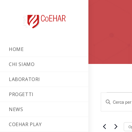
HOME
CHI SIAMO
LABORATORI
PROGETTI
E
I
v
n
NEWS
e
s
COEHAR PLAY
e
n
O