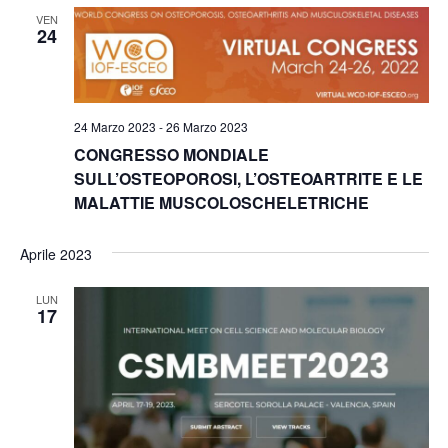
e
e
VEN
24
N
a
v
24 Marzo 2023
-
26 Marzo 2023
i
CONGRESSO MONDIALE
SULL’OSTEOPOROSI, L’OSTEOARTRITE E LE
g
MALATTIE MUSCOLOSCHELETRICHE
a
z
Aprile 2023
i
LUN
o
17
n
e