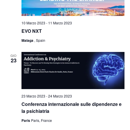
t
o
z
i
V
i
i
R
o
10 Marzo 2023
-
11 Marzo 2023
s
n
i
EVO NXT
t
a
c
Malaga
, Spain
e
l
e
N
a
GIO
r
a
23
d
c
v
a
i
a
t
g
a
e
a
.
v
23 Marzo 2023
-
24 Marzo 2023
z
Conferenza internazionale sulle dipendenze e
i
i
la psichiatria
s
o
Paris
Paris, France
n
t