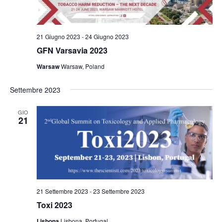
e
e
N
21 Giugno 2023
-
24 Giugno 2023
a
GFN Varsavia 2023
v
Warsaw
Warsaw, Poland
i
g
Settembre 2023
a
GIO
21
z
i
o
n
e
21 Settembre 2023
-
23 Settembre 2023
Toxi 2023
Lisbona
Lisbona, Portugal