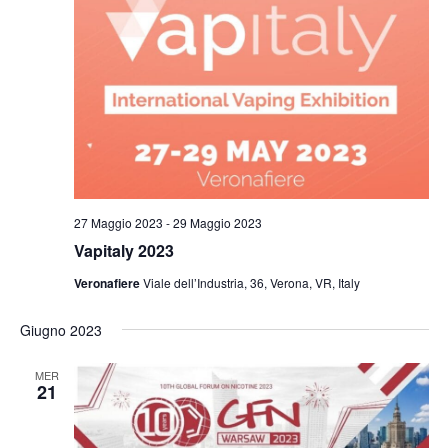
t
o
z
i
V
i
i
R
o
s
n
i
t
a
c
e
l
e
N
a
r
a
d
27 Maggio 2023
-
29 Maggio 2023
c
v
a
Vapitaly 2023
i
a
t
Veronafiere
Viale dell’Industria, 36, Verona, VR, Italy
g
a
e
a
.
v
Giugno 2023
z
i
i
MER
21
s
o
n
t