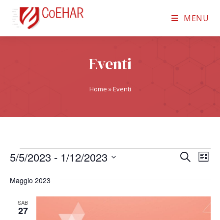
MENU
Eventi
Home
»
Eventi
5/5/2023
 - 
1/12/2023
E
E
C
L
e
v
S
v
i
r
Maggio 2023
e
s
e
e
c
t
n
l
a
SAB
n
a
27
t
e