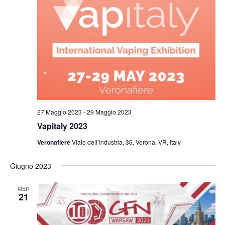
t
o
z
i
V
i
i
R
o
s
n
i
t
a
c
e
l
e
N
a
r
a
d
27 Maggio 2023
-
29 Maggio 2023
c
v
a
Vapitaly 2023
i
a
t
Veronafiere
Viale dell’Industria, 36, Verona, VR, Italy
g
a
e
a
.
v
Giugno 2023
z
i
i
MER
21
s
o
n
t