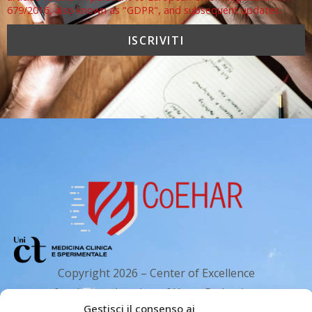
679/2016, also known as "GDPR", and subsequent updates.
Copyright 2026 – Center of Excellence
for the acceleration of Harm Reduction.
Gestisci il consenso ai