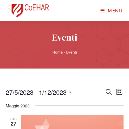
MENU
Eventi
Home
»
Eventi
27/5/2023
 - 
1/12/2023
E
E
C
L
e
v
S
v
i
r
Maggio 2023
e
s
e
e
c
t
n
l
a
SAB
n
a
27
t
e