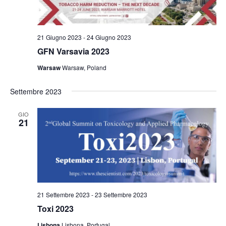
e
e
N
21 Giugno 2023
-
24 Giugno 2023
a
GFN Varsavia 2023
v
Warsaw
Warsaw, Poland
i
g
Settembre 2023
a
GIO
21
z
i
o
n
e
21 Settembre 2023
-
23 Settembre 2023
Toxi 2023
Lisbona
Lisbona, Portugal