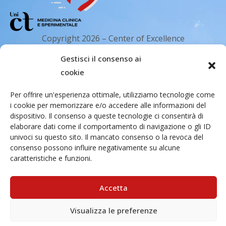
Copyright 2026 – Center of Excellence
for the acceleration of Harm Reduction.
Gestisci il consenso ai
Tutti i diritti riservati.
cookie
Per offrire un'esperienza ottimale, utilizziamo tecnologie come
Indirizzo email
i cookie per memorizzare e/o accedere alle informazioni del
dispositivo. Il consenso a queste tecnologie ci consentirà di
elaborare dati come il comportamento di navigazione o gli ID
Via Santa Sofia 89, 95123 Catania
univoci su questo sito. Il mancato consenso o la revoca del
consenso possono influire negativamente su alcune
cr.coehar@unict.it
caratteristiche e funzioni.
Sede legale
Accetta
Visualizza le preferenze
Via S.Sofia, 78 – 95123 Catania