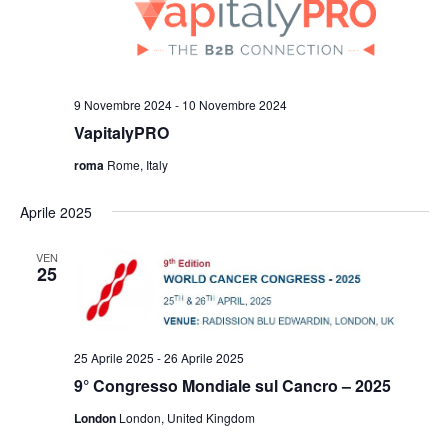
t
o
z
i
V
i
i
R
o
s
n
i
9 Novembre 2024
-
10 Novembre 2024
t
a
c
VapitalyPRO
e
l
e
roma
Rome, Italy
N
a
r
a
d
Aprile 2025
c
v
a
i
VEN
a
t
25
g
a
e
a
.
v
z
25 Aprile 2025
-
26 Aprile 2025
i
i
9° Congresso Mondiale sul Cancro – 2025
s
o
London
London, United Kingdom
n
t