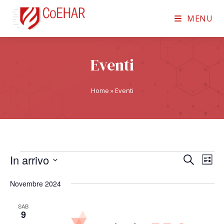
MENU
Eventi
Home
»
Eventi
In arrivo
E
E
C
L
e
v
S
v
i
r
Novembre 2024
e
s
e
e
c
t
n
l
a
SAB
n
a
9
t
e