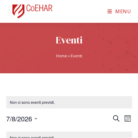
MENU
Eventi
Home
»
Eventi
Non ci sono eventi previsti.
7/8/2026
E
E
C
M
e
v
S
v
e
C
r
e
s
e
Non ci sono eventi previsti.