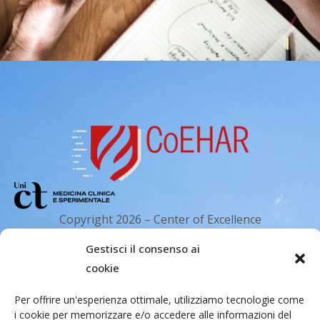
Copyright 2026 – Center of Excellence
for the acceleration of Harm Reduction.
Gestisci il consenso ai
Tutti i diritti riservati.
cookie
Per offrire un'esperienza ottimale, utilizziamo tecnologie come
Indirizzo email
i cookie per memorizzare e/o accedere alle informazioni del