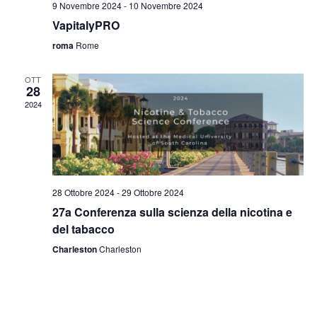
9 Novembre 2024
-
10 Novembre 2024
s
o
n
VapitalyPRO
n
t
t
roma
Rome
e
e
i
N
OTT
28
a
2024
v
i
g
28 Ottobre 2024
-
29 Ottobre 2024
a
27a Conferenza sulla scienza della nicotina e
z
del tabacco
i
Charleston
Charleston
o
n
e