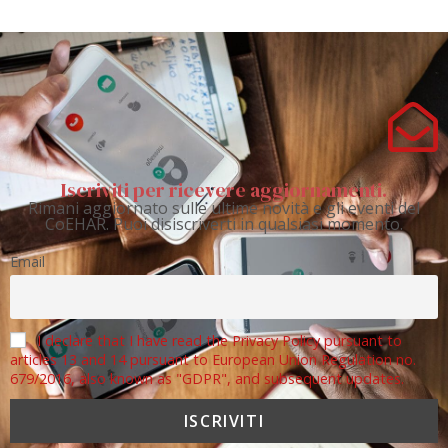
Iscriviti per ricevere aggiornamenti.
Rimani aggiornato sulle ultime novità e gli eventi del
CoEHAR. Puoi disiscriverti in qualsiasi momento.
Email
I declare that I have read the Privacy Policy pursuant to
articles 13 and 14 pursuant to European Union Regulation no.
679/2016, also known as "GDPR", and subsequent updates.