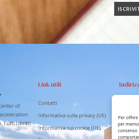
Link utili
Indiriz
Contatti
Via S
Center of
Catan
 acceleration
Informativa sulla privacy (UE)
Per offrir
Tutti i diritti
cr.co
per memori
Informativa sui cookie (UE)
consenso a
comportame