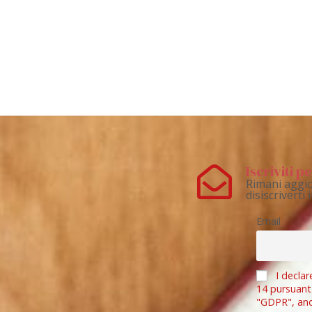
Iscriviti 
Rimani aggio
disiscriverti
Email
I declar
14 pursuant
"GDPR", an