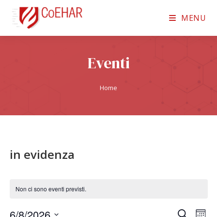
MENU
Eventi
Home
in evidenza
Non ci sono eventi previsti.
6/8/2026
E
E
C