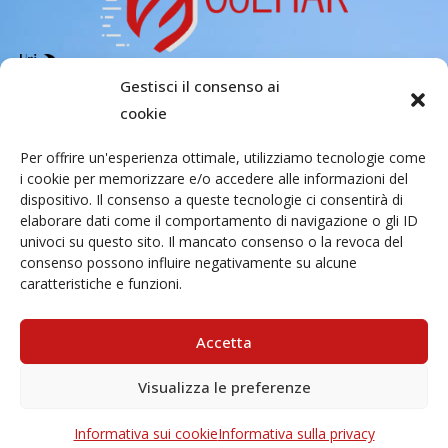
Gestisci il consenso ai
Copyright 2026 – Center of Excellence
cookie
for the acceleration of Harm Reduction.
Per offrire un'esperienza ottimale, utilizziamo tecnologie come
Tutti i diritti riservati.
i cookie per memorizzare e/o accedere alle informazioni del
dispositivo. Il consenso a queste tecnologie ci consentirà di
elaborare dati come il comportamento di navigazione o gli ID
Indirizzo email
univoci su questo sito. Il mancato consenso o la revoca del
consenso possono influire negativamente su alcune
caratteristiche e funzioni.
Via Santa Sofia 89, 95123 Catania
cr.coehar@unict.it
Accetta
Sede legale
Visualizza le preferenze
Informativa sui cookie
Informativa sulla privacy