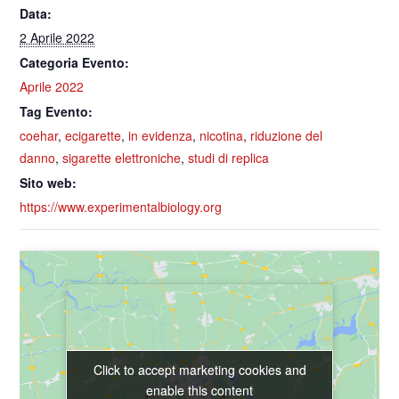
Data:
2 Aprile 2022
Categoria Evento:
Aprile 2022
Tag Evento:
coehar
,
ecigarette
,
in evidenza
,
nicotina
,
riduzione del
danno
,
sigarette elettroniche
,
studi di replica
Sito web:
https://www.experimentalbiology.org
Click to accept marketing cookies and
Click to accept marketing cookies and
enable this content
enable this content