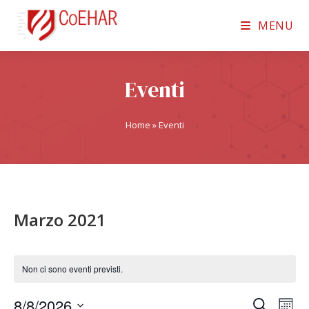
MENU
Eventi
Home
»
Eventi
Marzo 2021
Non ci sono eventi previsti.
8/8/2026
E
E
C