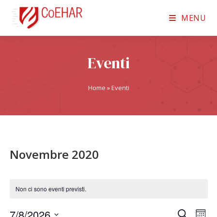
MENU
Eventi
Home
»
Eventi
Novembre 2020
Non ci sono eventi previsti.
7/8/2026
E
E
C