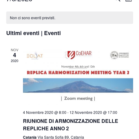
M
e
v
S
v
e
C
r
e
s
e
e
Non ci sono eventi previsti.
c
e
a
n
l
a
n
t
l
Ultimi eventi | Eventi
e
t
o
z
e
i
V
NOV
i
n
4
i
R
o
2020
d
s
n
i
a
t
a
c
r
e
l
e
N
i
a
r
a
d
o
c
v
a
4 Novembre 2020 @ 8:00
-
12 Novembre 2020 @ 17:00
d
i
a
t
RIUNIONE DI ARMONIZZAZIONE DELLE
i
g
REPLICHE ANNO 2
a
e
E
a
.
Catania
Via Santa Sofia 89, Catania