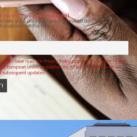
per ricevere aggiornamenti.
rnato sulle ultime novità e gli eventi del CoEHAR. Puoi
 in qualsiasi momento.
e that I have read the Privacy Policy pursuant to articles 13 and
 to European Union Regulation no. 679/2016, also known as
d subsequent updates.