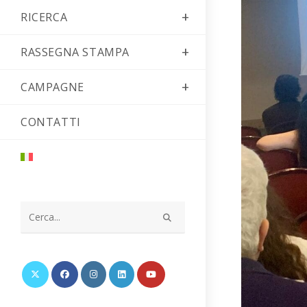
RICERCA
RASSEGNA STAMPA
CAMPAGNE
CONTATTI
Cerca
nel
sito
web