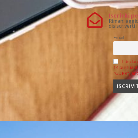
Iscriviti 
Rimani aggio
disiscriverti
Email
I declar
14 pursuant
"GDPR", an