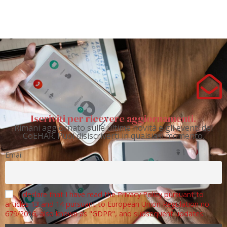
Iscriviti per ricevere aggiornamenti.
Rimani aggiornato sulle ultime novità e gli eventi del
CoEHAR. Puoi disiscriverti in qualsiasi momento.
Email
I declare that I have read the Privacy Policy pursuant to
articles 13 and 14 pursuant to European Union Regulation no.
679/2016, also known as "GDPR", and subsequent updates.