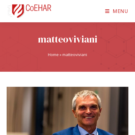
MENU
matteoviviani
Home
»
matteoviviani