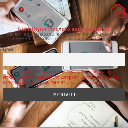
Iscriviti per ricevere aggiornamenti.
Rimani aggiornato sulle ultime novità e gli eventi del
CoEHAR. Puoi disiscriverti in qualsiasi momento.
Email
I declare that I have read the Privacy Policy pursuant to
articles 13 and 14 pursuant to European Union Regulation no.
679/2016, also known as "GDPR", and subsequent updates.