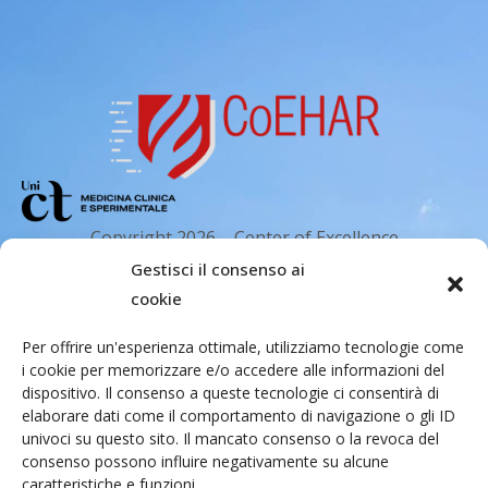
Copyright 2026 – Center of Excellence
for the acceleration of Harm Reduction.
Gestisci il consenso ai
Tutti i diritti riservati.
cookie
Per offrire un'esperienza ottimale, utilizziamo tecnologie come
i cookie per memorizzare e/o accedere alle informazioni del
Indirizzo email
dispositivo. Il consenso a queste tecnologie ci consentirà di
elaborare dati come il comportamento di navigazione o gli ID
univoci su questo sito. Il mancato consenso o la revoca del
Via Santa Sofia 89, 95123 Catania
consenso possono influire negativamente su alcune
cr.coehar@unict.it
caratteristiche e funzioni.