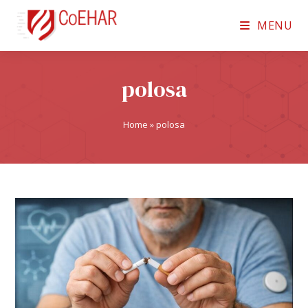
MENU
polosa
Home
»
polosa