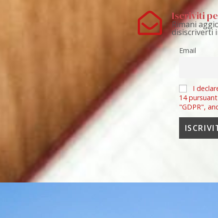
Iscriviti 
Rimani aggio
disiscriverti
Email
I declar
14 pursuant
"GDPR", an