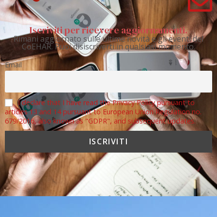
Iscriviti per ricevere aggiornamenti.
Rimani aggiornato sulle ultime novità e gli eventi del
CoEHAR. Puoi disiscriverti in qualsiasi momento.
Email
I declare that I have read the Privacy Policy pursuant to
articles 13 and 14 pursuant to European Union Regulation no.
679/2016, also known as "GDPR", and subsequent updates.