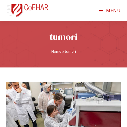
MENU
tumori
Home
»
tumori